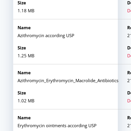
1.18 MB
D
Azithromycin according USP
2
1.25 MB
D
Azithromycin_Erythromycin_Macrolide_Antibiotics
2
1.02 MB
D
Erythromycin ointments according USP
2