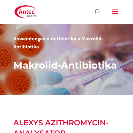
Anwendungen
»
Antibiotika
»
Makrolid-
Antibiotika
Makrolid-Antibiotika
ALEXYS AZITHROMYCIN-
ANALYSATOR