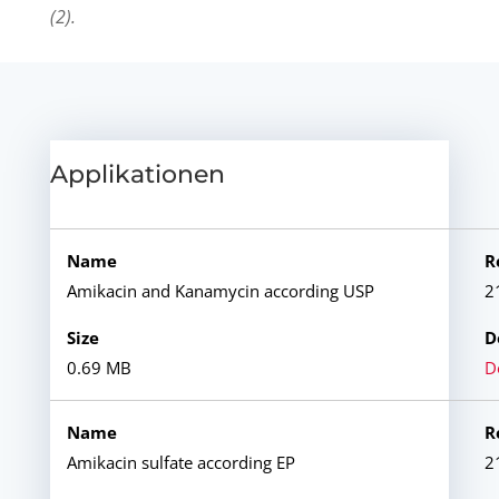
(2).
Applikationen
Amikacin and Kanamycin according USP
2
0.69 MB
D
Amikacin sulfate according EP
2