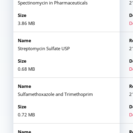
Spectinomycin in Pharmaceuticals
2
3.86 MB
D
Streptomycin Sulfate USP
2
0.68 MB
D
Sulfamethoxazole and Trimethoprim
2
0.72 MB
D