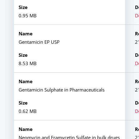
0.95 MB
D
Gentamicin EP USP
2
8.53 MB
D
Gentamicin Sulphate in Pharmaceuticals
2
0.62 MB
D
Neomycin and Framycetin Sulfate in bulk drugs
2