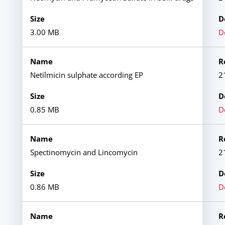
3.00 MB
D
Netilmicin sulphate according EP
2
0.85 MB
D
Spectinomycin and Lincomycin
2
0.86 MB
D