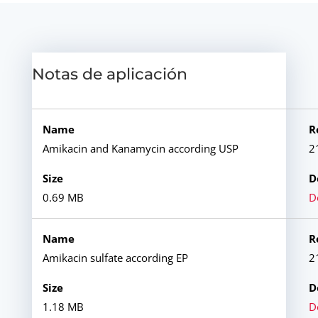
Notas de aplicación
Amikacin and Kanamycin according USP
2
0.69 MB
D
Amikacin sulfate according EP
2
1.18 MB
D