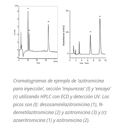
Cromatogramas de ejemplo de ‘azitromicina
para inyección’, sección ‘impurezas’ (l) y ‘ensayo’
(r) utilizando HPLC con ECD y detección UV. Los
picos son (l): desosaminilazitromicina (1), N-
demetilazitromicina (2) y azitromicina (3) y (r):
azaeritromicina (1) y azitromicina (2).