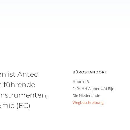
en ist Antec
BÜROSTANDORT
Hoorn 131
it führende
2404 HH Alphen a/d Rijn
instrumenten,
Die Niederlande
Wegbeschreibung
emie (EC)