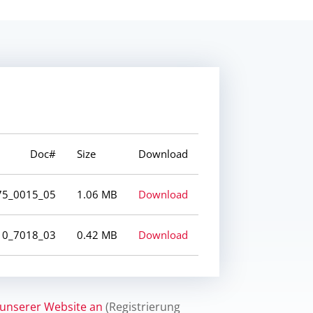
Doc#
Size
Download
75_0015_05
1.06 MB
Download
10_7018_03
0.42 MB
Download
 unserer Website an
(Registrierung