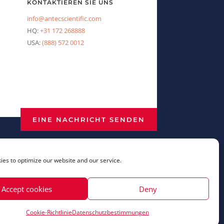
KONTAKTIEREN SIE UNS
info@antecscientific.com
HQ:
+31 172 268888
USA:
(888) 572 0012
EINE NACHRICHT SENDEN
es to optimize our website and our service.
Accept cookies
Deny
Cookie-Richtlinie
Datenschutzbestimmungen