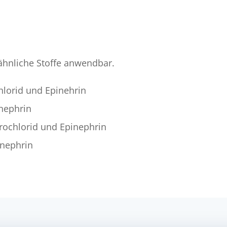
ähnliche Stoffe anwendbar.
hlorid und Epinehrin
inephrin
rochlorid und Epinephrin
inephrin