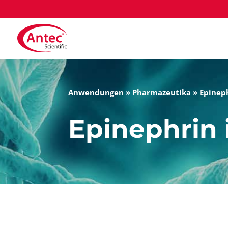
Anwendungen
»
Pharmazeutika
»
Epineph
Epinephrin 