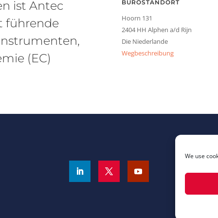
en ist Antec
BÜROSTANDORT
Hoorn 131
it führende
2404 HH Alphen a/d Rijn
instrumenten,
Die Niederlande
Wegbeschreibung
emie (EC)
We use cooki