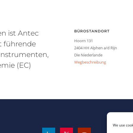
en ist Antec
BÜROSTANDORT
Hoorn 131
it führende
2404 HH Alphen a/d Rijn
instrumenten,
Die Niederlande
Wegbeschreibung
emie (EC)
We use cooki