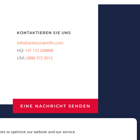
KONTAKTIEREN SIE UNS
info@antecscientific.com
HQ:
+31 172 268888
USA:
(888) 572 0012
EINE NACHRICHT SENDEN
es to optimize our website and our service.