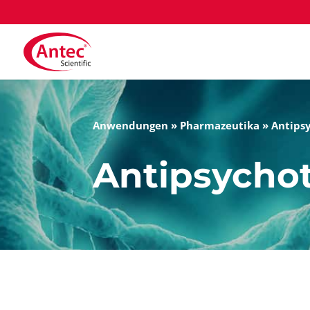
Anwendungen
»
Pharmazeutika
»
Antips
Antipsycho