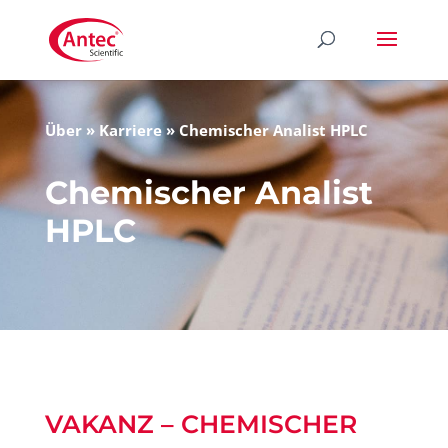
Über
»
Karriere
»
Chemischer Analist HPLC
Chemischer Analist
HPLC
VAKANZ – CHEMISCHER