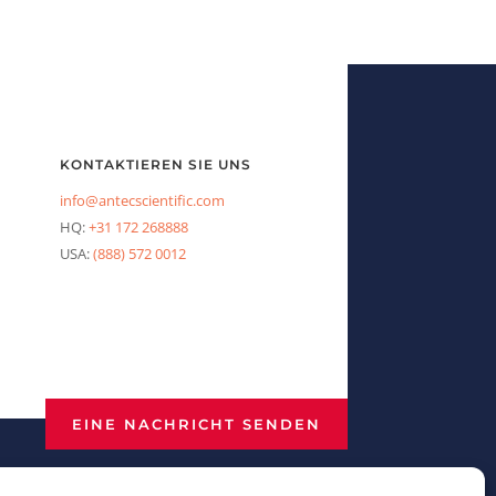
KONTAKTIEREN SIE UNS
info@antecscientific.com
HQ:
+31 172 268888
USA:
(888) 572 0012
EINE NACHRICHT SENDEN