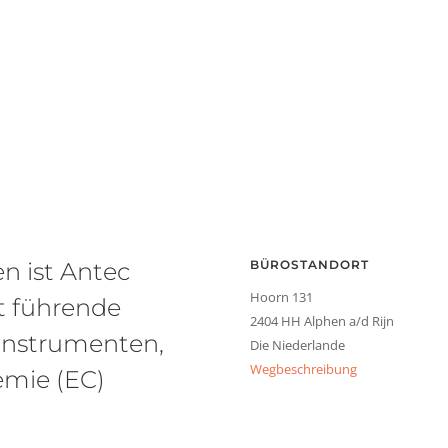
en ist Antec
BÜROSTANDORT
Hoorn 131
it führende
2404 HH Alphen a/d Rijn
instrumenten,
Die Niederlande
Wegbeschreibung
emie (EC)