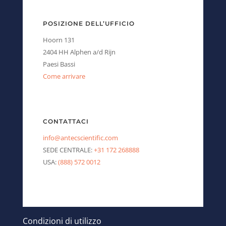
POSIZIONE DELL’UFFICIO
Hoorn 131
2404 HH Alphen a/d Rijn
Paesi Bassi
Come arrivare
CONTATTACI
info@antecscientific.com
SEDE CENTRALE:
+31 172 268888
USA:
(888) 572 0012
Condizioni di utilizzo