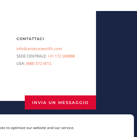
CONTATTACI
info@antecscientific.com
SEDE CENTRALE:
+31 172 268888
USA:
(888) 572 0012
INVIA UN MESSAGGIO
es to optimize our website and our service.