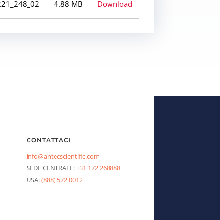
221_248_02
4.88 MB
Download
CONTATTACI
info@antecscientific.com
SEDE CENTRALE:
+31 172 268888
USA:
(888) 572 0012