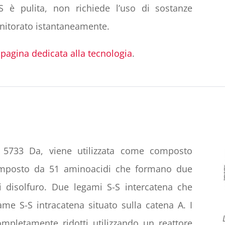
 è pulita, non richiede l’uso di sostanze
onitorato istantaneamente.
a
pagina dedicata alla tecnologia
.
di 5733 Da, viene utilizzata come composto
composto da 51 aminoacidi che formano due
 disolfuro. Due legami S-S intercatena che
me S-S intracatena situato sulla catena A. I
mpletamente ridotti utilizzando un reattore