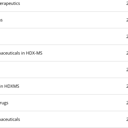
herapeutics
ns
maceuticals in HDX-MS
s in HDXMS
rugs
aceuticals