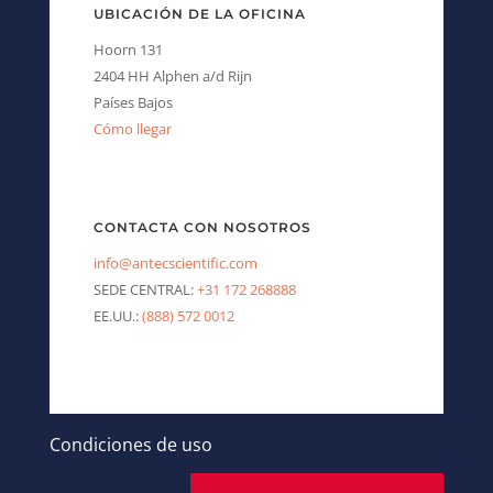
UBICACIÓN DE LA OFICINA
Hoorn 131
2404 HH Alphen a/d Rijn
Países Bajos
Cómo llegar
CONTACTA CON NOSOTROS
info@antecscientific.com
SEDE CENTRAL:
+31 172 268888
EE.UU.:
(888) 572 0012
Condiciones de uso