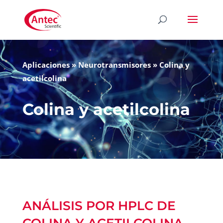
Aplicaciones
»
Neurotransmisores
»
Colina y
acetilcolina
Colina y acetilcolina
ANÁLISIS POR HPLC DE
COLINA Y ACETILCOLINA