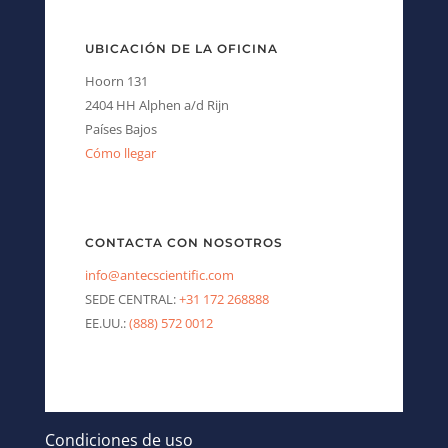
UBICACIÓN DE LA OFICINA
Hoorn 131
2404 HH Alphen a/d Rijn
Países Bajos
Cómo llegar
CONTACTA CON NOSOTROS
info@antecscientific.com
SEDE CENTRAL:
+31 172 268888
EE.UU.:
(888) 572 0012
Condiciones de uso