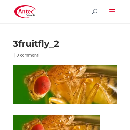
3fruitfly_2
|
0 commenti