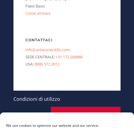
Paesi Bassi
Come arrivare
CONTATTACI
info@antecscientific.com
SEDE CENTRALE:
+31 172 268888
USA:
(888) 572 0012
Condizioni di utilizzo
INVIA UN MESSAGGIO
We use cookies to optimize our website and our service.