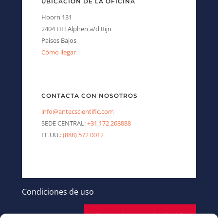
UBICACIÓN DE LA OFICINA
Hoorn 131
2404 HH Alphen a/d Rijn
Países Bajos
Cómo llegar
CONTACTA CON NOSOTROS
info@antecscientific.com
SEDE CENTRAL:
+31 172 268888
EE.UU.:
(888) 572 0012
Condiciones de uso
ENVIAR UN MENSAJE