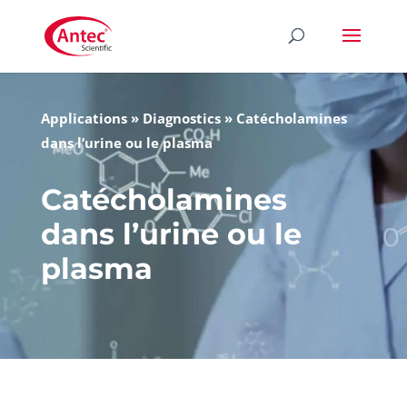
Applications
»
Diagnostics
»
Catécholamines
dans l’urine ou le plasma
Catécholamines
dans l’urine ou le
plasma