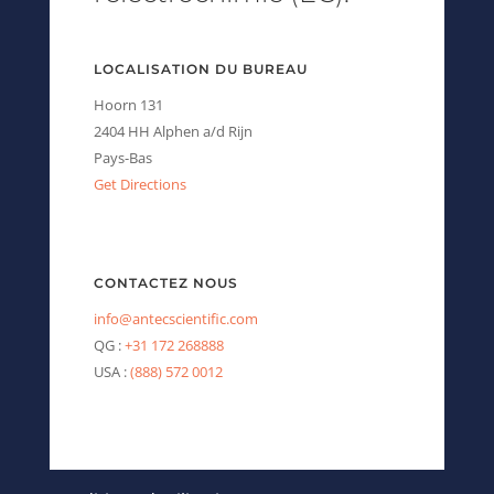
LOCALISATION DU BUREAU
Hoorn 131
2404 HH Alphen a/d Rijn
Pays-Bas
Get Directions
CONTACTEZ NOUS
info@antecscientific.com
QG :
+31 172 268888
USA :
(888) 572 0012