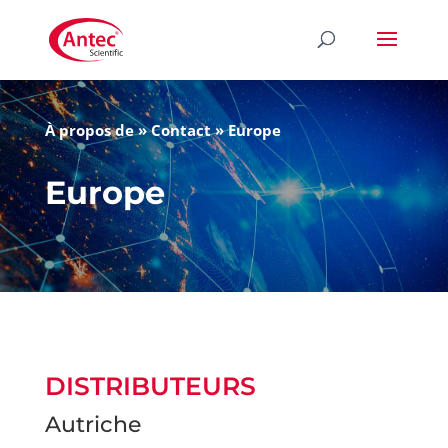
À propos de
»
Contact
»
Europe
Europe
DISTRIBUTEURS
Autriche