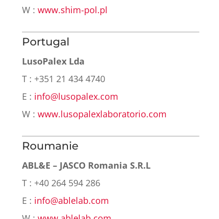
W :
www.shim-pol.pl
Portugal
LusoPalex Lda
T : +351 21 434 4740
E :
info@lusopalex.com
W :
www.lusopalexlaboratorio.com
Roumanie
ABL&E – JASCO Romania S.R.L
T : +40 264 594 286
E :
info@ablelab.com
W :
www.ablelab.com