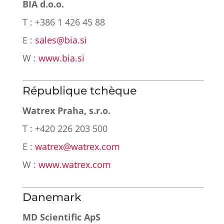
BIA d.o.o.
T : +386 1 426 45 88
E :
sales@bia.si
W :
www.bia.si
République tchèque
Watrex Praha, s.r.o.
T : +420 226 203 500
E :
watrex@watrex.com
W :
www.watrex.com
Danemark
MD Scientific ApS