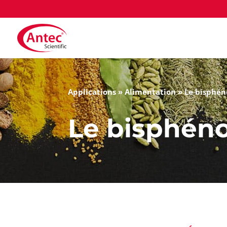
Applications
»
Alimentation
»
Le bisphén
Le bisphéno