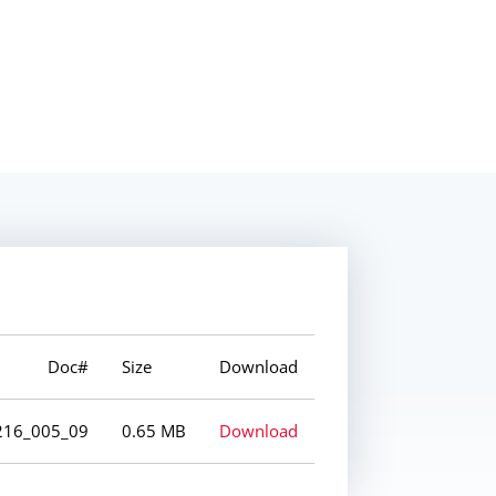
Doc#
Size
Download
216_005_09
0.65 MB
Download